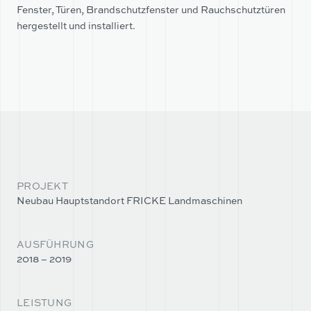
TEAM
UNTERNEHMEN
Fenster, Türen, Brandschutzfenster und Rauchschutztüren
hergestellt und installiert.
PARTNER
TEAM
PARTNER
PROJEKT
Neubau Hauptstandort FRICKE Landmaschinen
AUSFÜHRUNG
2018 – 2019
LEISTUNG