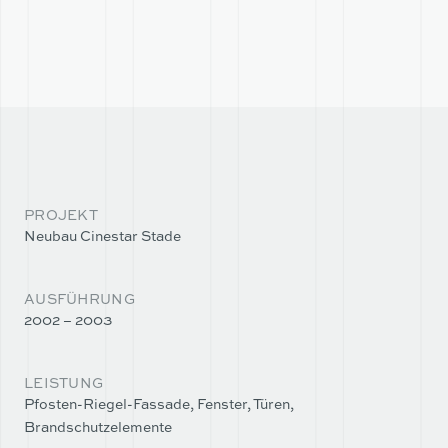
TEAM
UNTERNEHMEN
PARTNER
TEAM
PARTNER
PROJEKT
Neubau Cinestar Stade
AUSFÜHRUNG
2002 – 2003
LEISTUNG
Pfosten-Riegel-Fassade, Fenster, Türen,
Brandschutzelemente