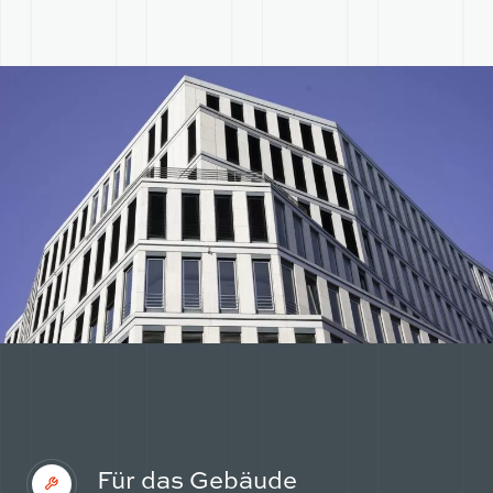
TEAM
UNTERNEHMEN
PARTNER
TEAM
PARTNER
Für das Gebäude